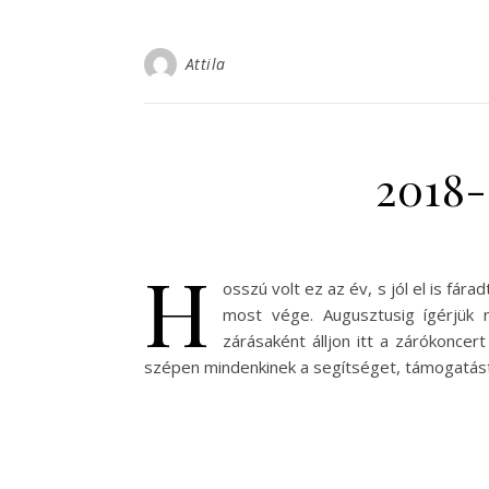
Attila
2018-
H
osszú volt ez az év, s jól el is fár
most vége. Augusztusig ígérjük 
zárásaként álljon itt a zárókoncer
szépen mindenkinek a segítséget, támogatást