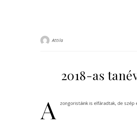
Attila
2018-as tané
A
zongoristáink is elfáradtak, de szép 