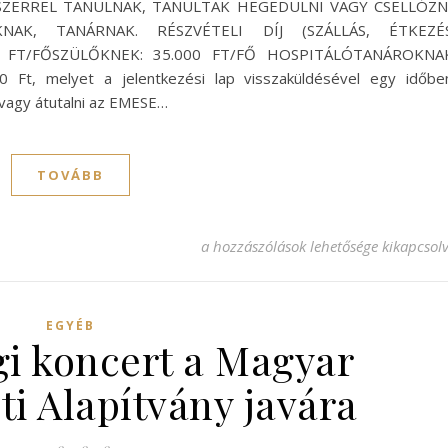
DSZERREL TANULNAK, TANULTAK HEGEDÜLNI VAGY CSELLÓZN
AK, TANÁRNAK. RÉSZVÉTELI DÍJ (SZÁLLÁS, ÉTKEZÉS
 FT/FŐSZÜLŐKNEK: 35.000 FT/FŐ HOSPITÁLÓTANÁROKNAK
0 Ft, melyet a jelentkezési lap visszaküldésével egy időbe
 vagy átutalni az EMESE…
TOVÁBB
SUZUKI VONÓS TÁBOR bejegyzéshez
a hozzászólások lehetősége kikapcsol
EGYÉB
gi koncert a Magyar
ti Alapítvány javára