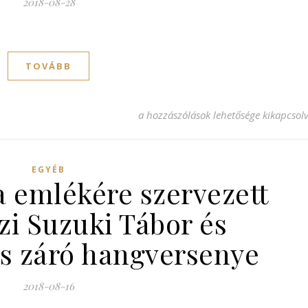
2018-08-28
TOVÁBB
Jótékonysági koncert a Magyar Szívseb
a hozzászólások lehetősége kikapcsol
EGYÉB
a emlékére szervezett
i Suzuki Tábor és
s záró hangversenye
2018-08-16