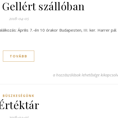
 Gellért szállóban
2018-04-05
álkozás: Április 7.-én 10 órakor Budapesten, III. ker. Harrer pál.
TOVÁBB
Koncert a Gellért szállóban bejegyzés
a hozzászólások lehetősége kikapcsol
BÜSZKESÉGÜNK
Értéktár
2018-04-05