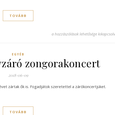
TOVÁBB
Detrekőy Béla emlékére szervezett Ne
a hozzászólások lehetősége kikapcsol
EGYÉB
vzáró zongorakoncert
2018-06-09
évet zártak ők is. Fogadjátok szeretettel a zárókoncertjüket.
TOVÁBB