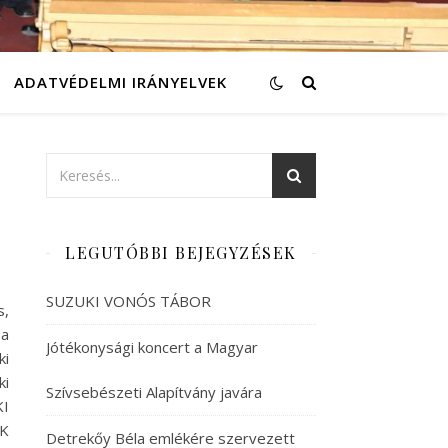
ADATVÉDELMI IRÁNYELVEK
LEGUTÓBBI BEJEGYZÉSEK
SUZUKI VONÓS TÁBOR
s,
 a
Jótékonysági koncert a Magyar
ki
ki
Szívsebészeti Alapítvány javára
KI
K
Detrekőy Béla emlékére szervezett