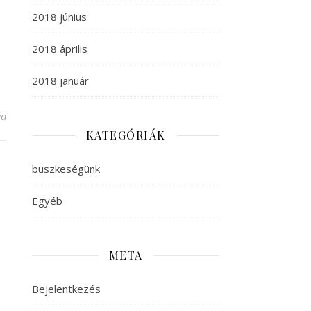
2018 június
2018 április
2018 január
észeti Alapítvány javára bejegyzéshez
va
KATEGÓRIÁK
büszkeségünk
Egyéb
META
Bejelentkezés