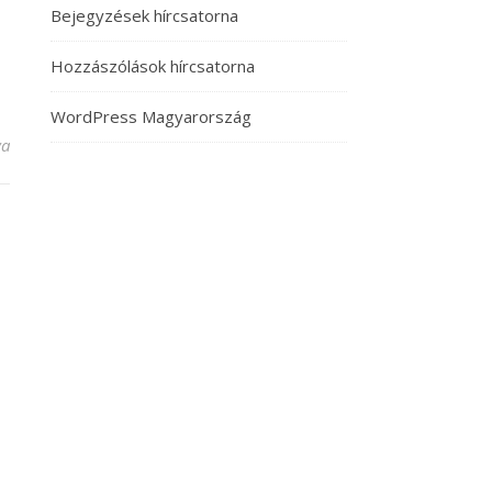
Bejegyzések hírcsatorna
Hozzászólások hírcsatorna
WordPress Magyarország
mzetközi Suzuki Tábor és Mesterkurzus záró hangversenye bejegyzés
va