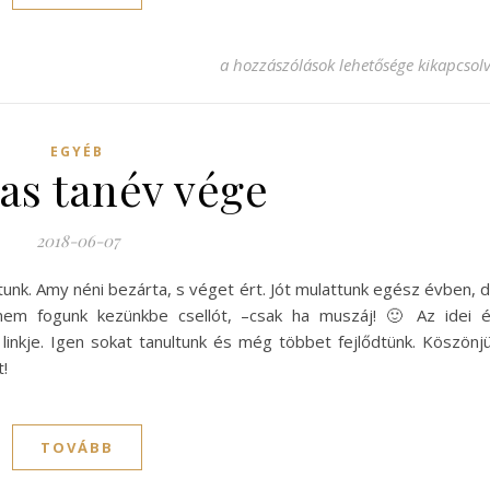
2018-as tanévzáró zongorakoncert be
a hozzászólások lehetősége kikapcsol
EGYÉB
as tanév vége
2018-06-07
adtunk. Amy néni bezárta, s véget ért. Jót mulattunk egész évben, 
nem fogunk kezünkbe csellót, –csak ha muszáj! 🙂 Az idei 
t linkje. Igen sokat tanultunk és még többet fejlődtünk. Köszönj
!
TOVÁBB