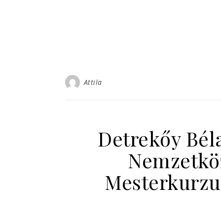
Attila
Detrekőy Bél
Nemzetköz
Mesterkurzu