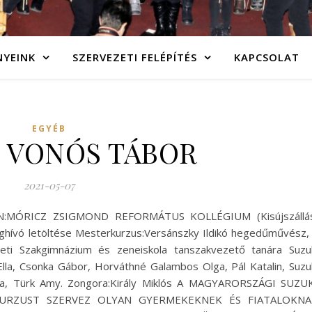
NYEINK
SZERVEZETI FELÉPÍTÉS
KAPCSOLAT
EGYÉB
 VONÓS TÁBOR
2021-05-07
ZÍN:MÓRICZ ZSIGMOND REFORMÁTUS KOLLÉGIUM (Kisújszállá
eghívó letöltése Mesterkurzus:Versánszky Ildikó hegedűművész,
ti Szakgimnázium és zeneiskola tanszakvezető tanára Suzu
lla, Csonka Gábor, Horváthné Galambos Olga, Pál Katalin, Suzu
rika, Türk Amy. Zongora:Király Miklós A MAGYARORSZÁGI SUZU
URZUST SZERVEZ OLYAN GYERMEKEKNEK ÉS FIATALOKNA