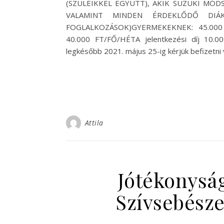
(SZÜLEIKKEL EGYÜTT), AKIK SUZUKI MÓ
VALAMINT MINDEN ÉRDEKLŐDŐ DIÁKN
FOGLALKOZÁSOK)GYERMEKEKNEK: 45.000
40.000 FT/FŐ/HÉTA jelentkezési díj 10.00
legkésőbb 2021. május 25-ig kérjük befizetni
Attila
Jótékonysá
Szívsebésze