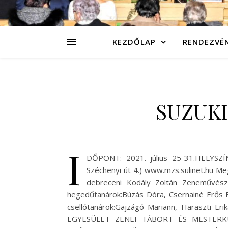
KEZDŐLAP
RENDEZVÉ
SUZUKI
I
DŐPONT: 2021. július 25-31.HELYS
Széchenyi út 4.) www.mzs.sulinet.hu M
debreceni Kodály Zoltán Zeneművésze
hegedűtanárok:Búzás Dóra, Csernainé Erős E
csellótanárok:Gajzágó Mariann, Haraszti E
EGYESÜLET ZENEI TÁBORT ÉS MESTERK