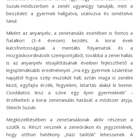
Suzuki-módszerben a zenét ugyanúgy tanulják, mint a
beszédet: a gyermek hallgatva, utánozva és ismételve
tanul.
Miként az anyanyelv, a zenetanulás esetében is fontos a
fiatalkori (3-4 évesen) kezdés. A korai évek
kulcsfontosságúak a mentális folyamatok és a
mozgáskoordinációk szempontjából, továbbá a zenei hallás
is az anyanyelv elsajátításának éveiben fejleszthető a
legoptimálisabb eredménnyel. „Ha egy gyermek születése
napjától fogva szép muzsikát hall, aztán maga is zenélni
kezd, egyfajta érzék, fegyelem, kitartás alakul ki benne.
Csodálatos lesz a szíve egy ilyen gyermeknek”
–
érzékelteti a korai zenetanulás hatását a módszer atyja,
Shinichi Suzuki.
Megközelítésében a zenetanulásnak aktív részesei a
szülők is. Részt vesznek a zeneórákon és jegyzetelnek,
hogy otthon hatékony „házi tanítók” lehessenek. A