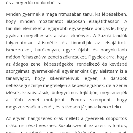
és a hegedűirodalomból is.
Minden gyermek a maga ritmusában tanul, kis lépésekben,
hogy minden mozzanatot alaposan elsajátíthasson. A
tanulási elemeket a legapróbb egységekre bontják le, hogy
gyakran megélhessék a siker élményét. A Suzuki-tanulók
folyamatosan átismétlik és finomítják az elsajátított
ismereteket, hatékonyan, egyre újabb és bonyolultabb
módon felhasználva zenei szókincsüket. Figyelek arra, hogy
az átlagos zenei képességekkel rendelkező és kevésbé
szorgalmas gyermekeknél egyénenként úgy alakítsam ki a
tananyagot, hogy sikerélményük legyen, a darabok
nehézségi szintje megfeleljen a képességüknek, de a zenei
ízlésük, kreativitásuk, önfegyelmük fejlődjön, megismerjék
a főbb zenei műfajokat. Fontos szempont, hogy
megszeressék a zenét, és szívesen járjanak koncertekre.
Az egyéni hangszeres órák mellett a gyerekek csoportos
órákon is részt vesznek. Suzuki szerint ez azért is fontos,
mert szeretnek egy zenei közösség tagjai lenni,