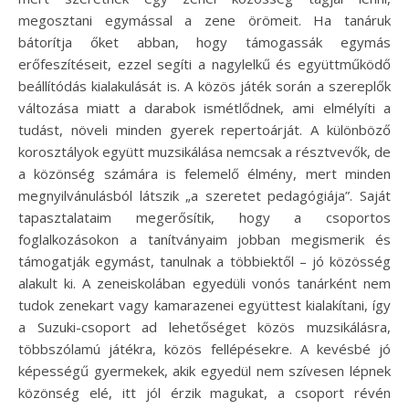
megosztani egymással a zene örömeit. Ha tanáruk
bátorítja őket abban, hogy támogassák egymás
erőfeszítéseit, ezzel segíti a nagylelkű és együttműködő
beállítódás kialakulását is. A közös játék során a szereplők
változása miatt a darabok ismétlődnek, ami elmélyíti a
tudást, növeli minden gyerek repertoárját. A különböző
korosztályok együtt muzsikálása nemcsak a résztvevők, de
a közönség számára is felemelő élmény, mert minden
megnyilvánulásból látszik „a szeretet pedagógiája”. Saját
tapasztalataim megerősítik, hogy a csoportos
foglalkozásokon a tanítványaim jobban megismerik és
támogatják egymást, tanulnak a többiektől – jó közösség
alakult ki. A zeneiskolában egyedüli vonós tanárként nem
tudok zenekart vagy kamarazenei együttest kialakítani, így
a Suzuki-csoport ad lehetőséget közös muzsikálásra,
többszólamú játékra, közös fellépésekre. A kevésbé jó
képességű gyermekek, akik egyedül nem szívesen lépnek
közönség elé, itt jól érzik magukat, a csoport révén