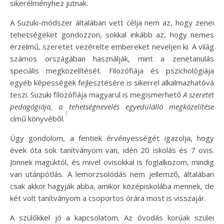
sikerélményhez jutnak.
A Suzuki-módszer általában vett célja nem az, hogy zenei
tehetségeket gondozzon, sokkal inkább az, hogy nemes
érzelmű, szeretet vezérelte embereket neveljen ki. A világ
számos országában használják, mint a zenetanulás
speciális megközelítését. Filozófiája és pszichológiája
egyéb képességek fejlesztésére is sikerrel alkalmazhatóvá
teszi. Suzuki filozófiája magyarul is megismerhető
A szeretet
pedagógiája, a tehetségnevelés egyedülálló megközelítése
1
című könyvéből.
Úgy gondolom, a fentiek érvényességét igazolja, hogy
évek óta sok tanítványom van, idén 20 iskolás és 7 ovis.
Jönnek maguktól, és mivel ovisokkal is foglalkozom, mindig
van utánpótlás. A lemorzsolódás nem jellemző, általában
csak akkor hagyják abba, amikor középiskolába mennek, de
két volt tanítványom a csoportos órára most is visszajár.
A szülőkkel jó a kapcsolatom. Az óvodás korúak szülei