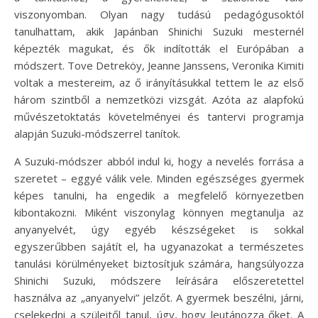
viszonyomban. Olyan nagy tudású pedagógusoktól
tanulhattam, akik Japánban Shinichi Suzuki mesternél
képezték magukat, és ők indították el Európában a
módszert. Tove Detreköy, Jeanne Janssens, Veronika Kimiti
voltak a mestereim, az ő irányításukkal tettem le az első
három szintből a nemzetközi vizsgát. Azóta az alapfokú
művészetoktatás követelményei és tantervi programja
alapján Suzuki-módszerrel tanítok.
A Suzuki-módszer abból indul ki, hogy a nevelés forrása a
szeretet – eggyé válik vele. Minden egészséges gyermek
képes tanulni, ha engedik a megfelelő környezetben
kibontakozni. Miként viszonylag könnyen megtanulja az
anyanyelvét, úgy egyéb készségeket is sokkal
egyszerűbben sajátít el, ha ugyanazokat a természetes
tanulási körülményeket biztosítjuk számára, hangsúlyozza
Shinichi Suzuki, módszere leírására előszeretettel
használva az „anyanyelvi” jelzőt. A gyermek beszélni, járni,
cselekedni a szüleitől tanul, úgy, hogy leutánozza őket. A