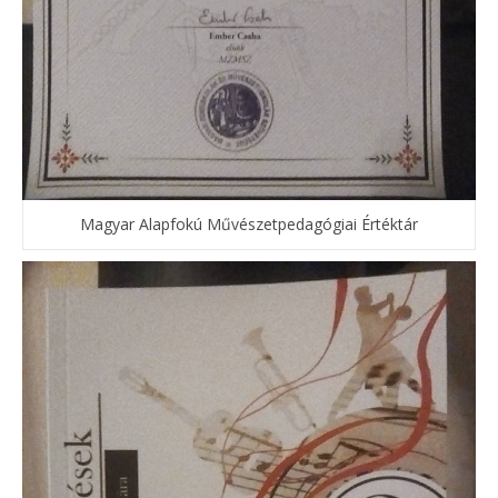
Magyar Alapfokú Művészetpedagógiai Értéktár