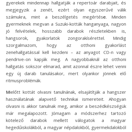
gyerekek mindennap hallgatják a repertoár darabjait, és
megjegyzik a zenét, ezért olyan egyszerűvé válik
számukra, mint a beszélgetés megértés
e.
Minden
gyermeknek megvan a Suzuki-kották hanganyaga, nagyon
jó felvételek, hosszabb darabok részletekben is,
hangsorok, gyakorlatok zongorakísérettel. Mindig
szorgalmazom, hogy az otthoni gyakorlást
zenehallgatással kell kezdeni – az anyagot CD-n vagy
pendrive-on kapják meg. A nagyobbaknál az otthoni
hallgatás sokszor elmarad, amit azonnal észre lehet venni
egy új darab tanulásakor, mert olyankor jönnek elő
ritmusproblémák.
M
ielőtt kottát olvasni tanulnának, elsajátítják a hangszer
használatának alapvető technikai ismereteit. Ahogyan
olvasni is akkor tanulnak meg, amikor a beszédkészségük
már megalapozott. Jómagam a módszerhez tartozó
kötelező darabok mellett válogatok a magyar
hegedűiskolákból, a magyar népdalokból, gyermekdalokból