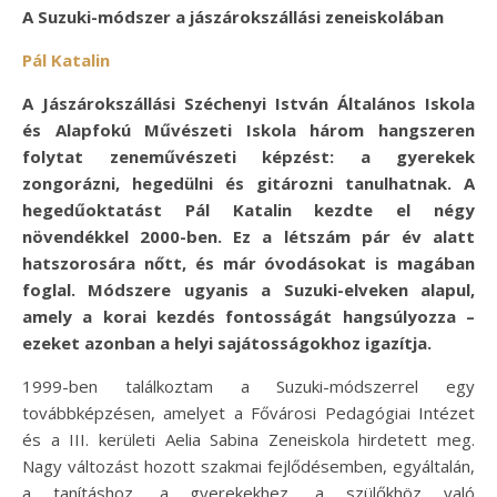
A Suzuki-módszer a jászárokszállási zeneiskolában
Pál Katalin
A Jászárokszállási Széchenyi István Általános Iskola
és Alapfokú Művészeti Iskola három hangszeren
folytat zeneművészeti képzést: a gyerekek
zongorázni, hegedülni és gitározni tanulhatnak. A
hegedűoktatást Pál Katalin kezdte el négy
növendékkel 2000-ben. Ez a létszám pár év alatt
hatszorosára nőtt, és már óvodásokat is magában
foglal. Módszere ugyanis a Suzuki-elveken alapul,
amely a korai kezdés fontosságát hangsúlyozza –
ezeket azonban a helyi sajátosságokhoz igazítja.
1999-ben találkoztam a Suzuki-módszerrel egy
továbbképzésen, amelyet a Fővárosi Pedagógiai Intézet
és a III. kerületi Aelia Sabina Zeneiskola hirdetett meg.
Nagy változást hozott szakmai fejlődésemben, egyáltalán,
a tanításhoz, a gyerekekhez, a szülőkhöz való