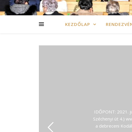
KEZDŐLAP
RENDEZVÉ
IDŐPONT: 2021. j
Széchenyi út 4.) w
a debreceni Kodá