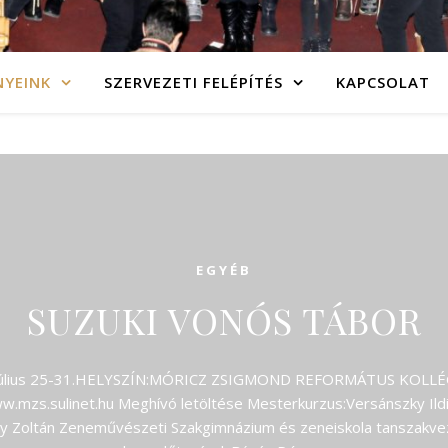
NYEINK
SZERVEZETI FELÉPÍTÉS
KAPCSOLAT
EGYÉB
SUZUKI VONÓS TÁBOR
úlius 25-31.HELYSZÍN:MÓRICZ ZSIGMOND REFORMÁTUS KOLLÉGI
ww.mzs.sulinet.hu Meghívó letöltése Mesterkurzus:Versánszky I
ly Zoltán Zeneművészeti Szakgimnázium és zeneiskola tanszakvez