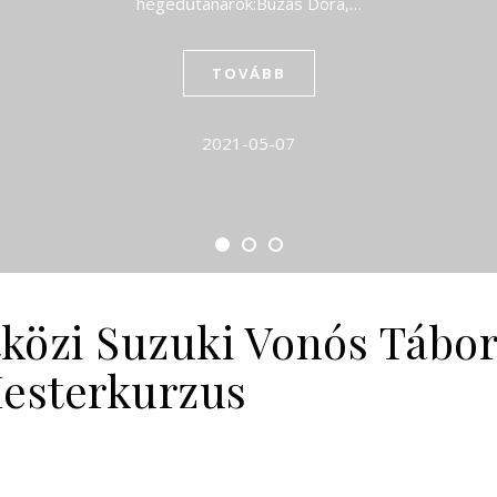
hegedűtanárok:Búzás Dóra,…
TOVÁBB
2021-05-07
tközi Suzuki Vonós Tábo
esterkurzus