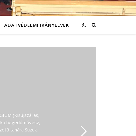
ADATVÉDELMI IRÁNYELVEK
UM (Kisújszállás,
ldikó hegedűművész,
ető tanára Suzuki