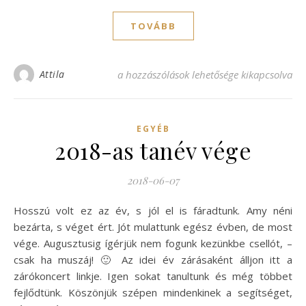
TOVÁBB
2018-as tanévzáró zongorakoncert bejegy
Attila
a hozzászólások lehetősége kikapcsolva
EGYÉB
2018-as tanév vége
2018-06-07
Hosszú volt ez az év, s jól el is fáradtunk. Amy néni
bezárta, s véget ért. Jót mulattunk egész évben, de most
vége. Augusztusig ígérjük nem fogunk kezünkbe csellót, –
csak ha muszáj! 🙂 Az idei év zárásaként álljon itt a
zárókoncert linkje. Igen sokat tanultunk és még többet
fejlődtünk. Köszönjük szépen mindenkinek a segítséget,