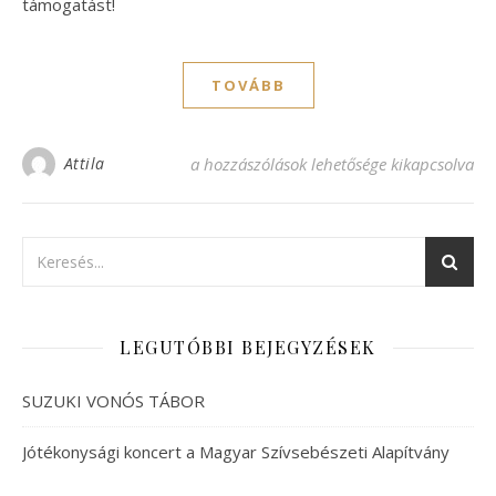
támogatást!
TOVÁBB
2018-as tanév vége bejegyzéshez
Attila
a hozzászólások lehetősége kikapcsolva
LEGUTÓBBI BEJEGYZÉSEK
SUZUKI VONÓS TÁBOR
Jótékonysági koncert a Magyar Szívsebészeti Alapítvány