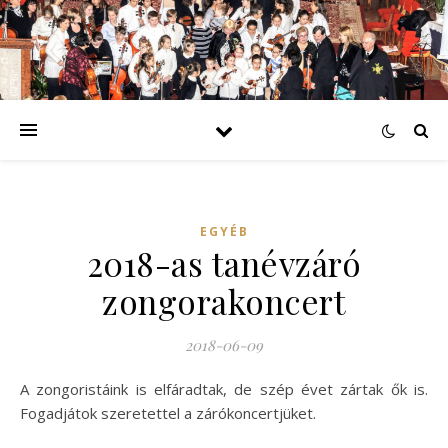
EGYÉB
2018-as tanévzáró
zongorakoncert
2018-06-09
A zongoristáink is elfáradtak, de szép évet zártak ők is.
Fogadjátok szeretettel a zárókoncertjüket.